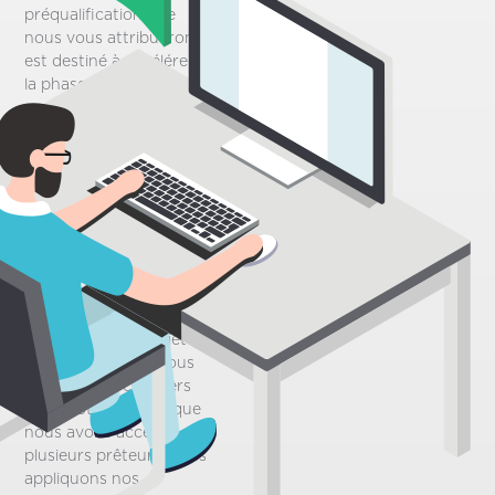
préqualification que
nous vous attribuerons
est destiné à accélérer
la phase initiale du
processus d’achat de
votre maison. Sur la
base des informations
personnelles que vous
fournirez via notre
questionnaire, cela vous
donnera simplement
une bonne idée de tout
ce que vous pouvez
vous permettre lors de
l’achat d’une propriété.
Étant donné que nous
sommes des courtiers
en hypothèques et que
nous avons accès à
plusieurs prêteurs, nous
appliquons nos