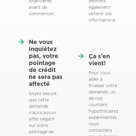
financières
devrons
avant de
également
commencer.
obtenir ses
informations.
Ne vous
inquiétez
pas, votre
Ça s'en
pointage
vient!
de crédit
Pour vous
ne sera pas
aider à
affecté
finaliser votre
demande, un
Soyez assuré
de nos
que cette
courtiers
demande
hypothécaires
n'aura aucun
expérimentés
effet négatif
vous
sur votre
contactera
pointage de