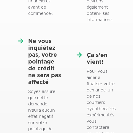
financières
devrons
avant de
également
commencer.
obtenir ses
informations.
Ne vous
inquiétez
pas, votre
Ça s'en
pointage
vient!
de crédit
Pour vous
ne sera pas
aider à
affecté
finaliser votre
demande, un
Soyez assuré
de nos
que cette
courtiers
demande
hypothécaires
n'aura aucun
expérimentés
effet négatif
vous
sur votre
contactera
pointage de