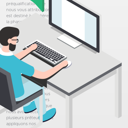
préqualification que
nous vous attribuerons
est destiné à accélérer
la phase initiale du
processus d’achat de
votre maison. Sur la
base des informations
personnelles que vous
fournirez via notre
questionnaire, cela vous
donnera simplement
une bonne idée de tout
ce que vous pouvez
vous permettre lors de
l’achat d’une propriété.
Étant donné que nous
sommes des courtiers
en hypothèques et que
nous avons accès à
plusieurs prêteurs, nous
appliquons nos