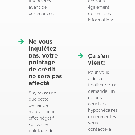
financières
devrons
avant de
également
commencer.
obtenir ses
informations.
Ne vous
inquiétez
pas, votre
Ça s'en
pointage
vient!
de crédit
Pour vous
ne sera pas
aider à
affecté
finaliser votre
demande, un
Soyez assuré
de nos
que cette
courtiers
demande
hypothécaires
n'aura aucun
expérimentés
effet négatif
vous
sur votre
contactera
pointage de