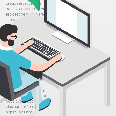
préqualification que
nous vous attribuerons
est destiné à accélérer
la phase initiale du
processus d’achat de
votre maison. Sur la
base des informations
personnelles que vous
fournirez via notre
questionnaire, cela vous
donnera simplement
une bonne idée de tout
ce que vous pouvez
vous permettre lors de
l’achat d’une propriété.
Étant donné que nous
sommes des courtiers
en hypothèques et que
nous avons accès à
plusieurs prêteurs, nous
appliquons nos