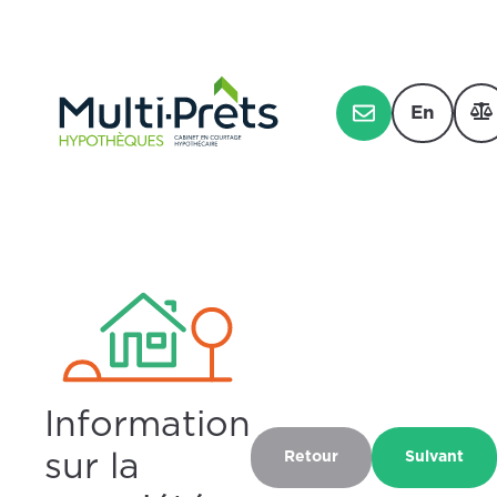
En
Information
sur la
Retour
Sulvant