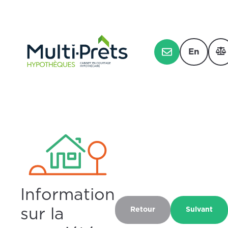
En
Information
sur la
Retour
Sulvant